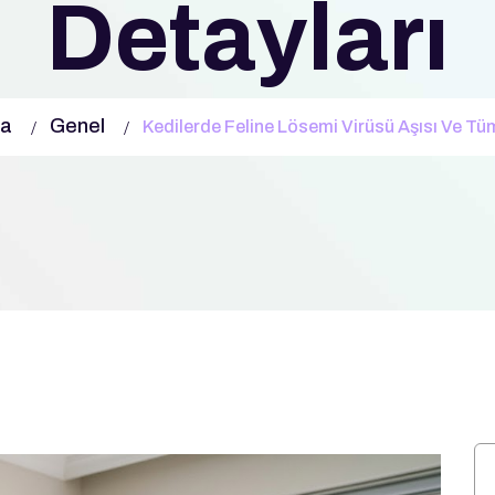
Detayları
fa
Genel
Kedilerde Feline Lösemi Virüsü Aşısı Ve Tü