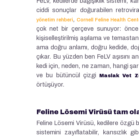
FeLV, kedilerde bağışıklık sistemi, k
ciddi sonuçlar doğurabilen retrovira
,
yönetim rehberi
Cornell Feline Health Cent
çok net bir çerçeve sunuyor: önce 
kişiselleştirilmiş aşılama ve temastan
ama doğru anlamı, doğru kedide, do
çıkar. Bu yüzden ben FeLV aşısını anl
kedi için, neden, ne zaman, hangi şa
ve bu bütüncül çizgi
Maslak Vet Zo
örtüşüyor.
Feline Lösemi Virüsü tam ola
Feline Lösemi Virüsü, kedilere özgü bi
sistemini zayıflatabilir, kansızlık g