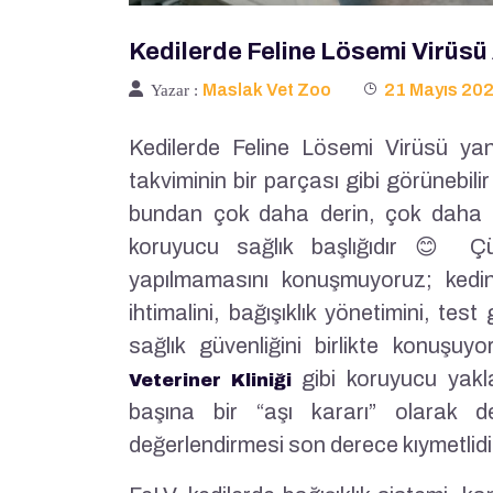
Kedilerde Feline Lösemi Virüsü 
Maslak Vet Zoo
21 Mayıs 20
Yazar :
Kedilerde Feline Lösemi Virüsü yani
takviminin bir parçası gibi görünebili
bundan çok daha derin, çok daha s
koruyucu sağlık başlığıdır 😊 Çü
yapılmamasını konuşmuyoruz; kedin
ihtimalini, bağışıklık yönetimini, tes
sağlık güvenliğini birlikte konuş
gibi koruyucu yakl
Veteriner Kliniği
başına bir “aşı kararı” olarak d
değerlendirmesi son derece kıymetlidi