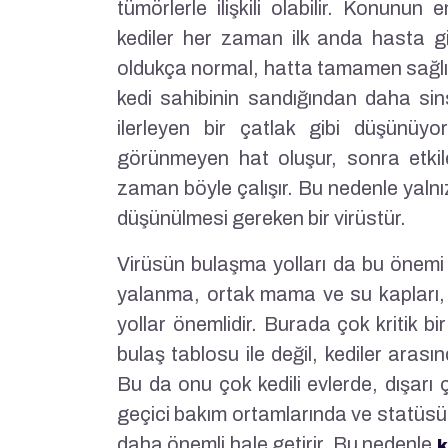
tümörlerle ilişkili olabilir. Konunun 
kediler her zaman ilk anda hasta g
oldukça normal, hatta tamamen sağlıklı
kedi sahibinin sandığından daha sinsi
ilerleyen bir çatlak gibi düşünü
görünmeyen hat oluşur, sonra etkil
zaman böyle çalışır. Bu nedenle yalnız
düşünülmesi gereken bir virüstür.
Virüsün bulaşma yolları da bu önemi ar
yalanma, ortak mama ve su kapları, ı
yollar önemlidir. Burada çok kritik bi
bulaş tablosu ile değil, kediler arasın
Bu da onu çok kedili evlerde, dışarı ç
geçici bakım ortamlarında ve statüsü
daha önemli hale getirir. Bu nedenle
k