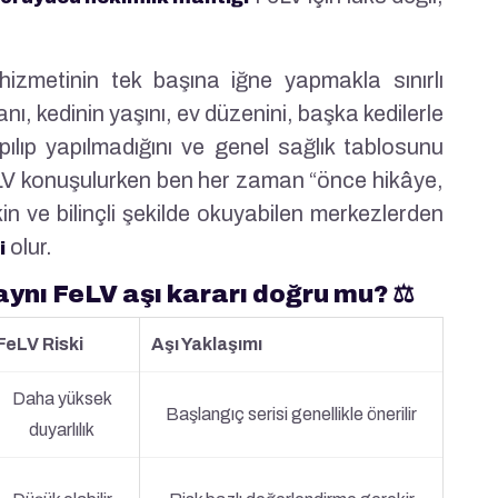
izmetinin tek başına iğne yapmakla sınırlı
anı, kedinin yaşını, ev düzenini, başka kedilerle
ılıp yapılmadığını ve genel sağlık tablosunu
FeLV konuşulurken ben her zaman “önce hikâye,
n ve bilinçli şekilde okuyabilen merkezlerden
olur.
i
aynı FeLV aşı kararı doğru mu? ⚖️
FeLV Riski
Aşı Yaklaşımı
Daha yüksek
Başlangıç serisi genellikle önerilir
duyarlılık