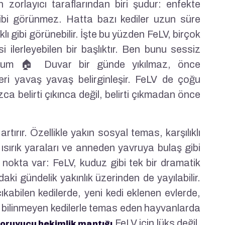
en zorlayıcı taraflarından biri şudur: enfekte
ibi görünmez. Hatta bazı kediler uzun süre
 gibi görünebilir. İşte bu yüzden FeLV, birçok
 ilerleyebilen bir başlıktır. Ben bunu sessiz
yorum 🏠 Duvar bir günde yıkılmaz, önce
eri yavaş yavaş belirginleşir. FeLV de çoğu
ca belirti çıkınca değil, belirti çıkmadan önce
tırır. Özellikle yakın sosyal temas, karşılıklı
sırık yaraları ve anneden yavruya bulaş gibi
r nokta var: FeLV, kuduz gibi tek bir dramatik
daki gündelik yakınlık üzerinden de yayılabilir.
ıkabilen kedilerde, yeni kedi eklenen evlerde,
 bilinmeyen kedilerle temas eden hayvanlarda
FeLV için lüks değil,
oruyucu hekimlik mantığı