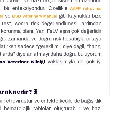
an hücreleri ve bazı organ sistemleri üzerinde
l bir enfeksiyondur. Özellikle
AAFP retrovirus
ve
gibi kaynaklar bize
er
MSD Veterinary Manual
test, sonra risk değerlendirmesi, ardından
 korunma planı. Yani FeLV aşısı çok değerlidir
ğru zamanda ve doğru risk hesabıyla ortaya
atırken sadece “gerekli mi” diye değil, “hangi
rtlarda” diye anlatmayı daha doğru buluyorum
yaklaşımıyla da çok iyi
o Veteriner Kliniği
rak nedir? 🧬
r retrovirüstür ve enfekte kedilerde bağışıklık
ibi hematolojik tablolar oluşturabilir ve bazı