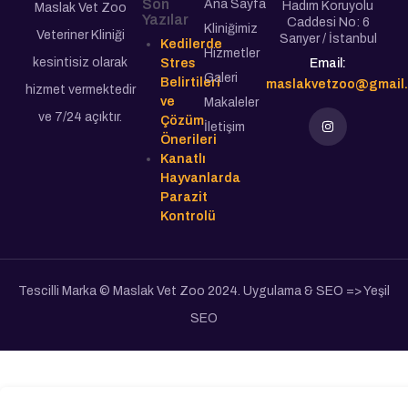
Son
Ana Sayfa
Hadım Koruyolu
Maslak Vet Zoo
Yazılar
Caddesi No: 6
Kliniğimiz
Veteriner Kliniği
Sarıyer / İstanbul
Kedilerde
Hizmetler
kesintisiz olarak
Stres
Email:
Galeri
Belirtileri
maslakvetzoo@gmail
hizmet vermektedir
ve
Makaleler
ve 7/24 açıktır.
Çözüm
İletişim
Önerileri
Kanatlı
Hayvanlarda
Parazit
Kontrolü
Tescilli Marka © Maslak Vet Zoo 2024. Uygulama & SEO => Yeşil
SEO