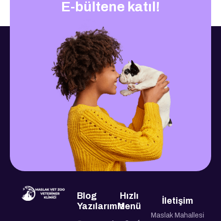
E-bültene katıl!
Blog
Hızlı
İletişim
Yazılarımız
Menü
Maslak Mahallesi