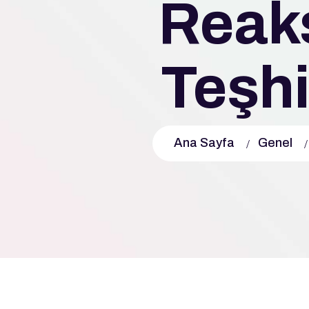
Reak
Teşhi
Ana Sayfa
Genel