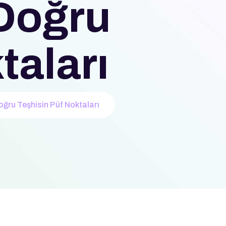
Doğru
taları
ğru Teşhisin Püf Noktaları