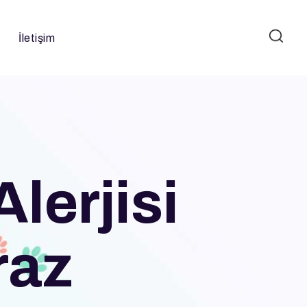
İletişim
lerjisi
raz