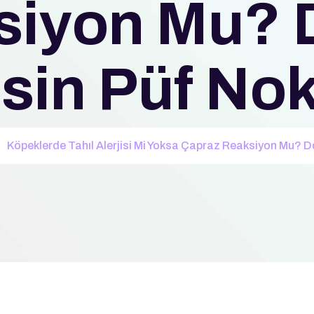
siyon Mu? 
sin Püf Nok
Köpeklerde Tahıl Alerjisi Mi Yoksa Çapraz Reaksiyon Mu? Do