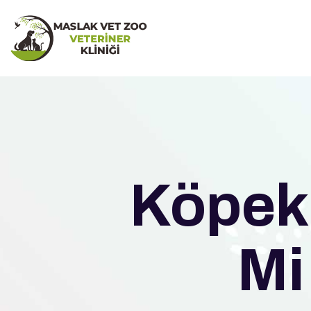
Köpekl
Mi