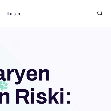
İletişim
aryen
n Riski: