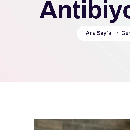
Antibiy
Ana Sayfa
Gen