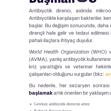
Antibiyotik direnci, aslında mikro
Antibiyotikle karşılaşan bakteriler, k
başlar. Bu değişim sonucunda, daha ö
dirençli hale gelir ve tedavi edilme
pahalı ilaçlara ihtiyaç duyulur.
World Health Organization
(WHO) 
(AVMA), yanlış antibiyotik kullanımın
kriz yarattığını ve veteriner hekim
çalışanları olduğunu vurgular (bkz:
AV
Bu nedenle, her sezaryen sonras
başlamak
artık önerilen bir yaklaşım 
Gereksiz antibiyotik direncini artırır.
Bağırsak florasını bozar.