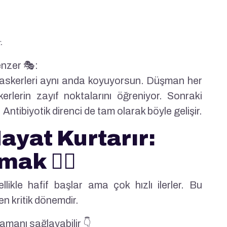
.
enzer 🎭:
m askerleri aynı anda koyuyorsun. Düşman her
rlerin zayıf noktalarını öğreniyor. Sonraki
 Antibiyotik direnci de tam olarak böyle gelişir.
ayat Kurtarır:
ak 🕵️‍♀️
ellikle hafif başlar ama çok hızlı ilerler. Bu
n kritik dönemdir.
lamanı sağlayabilir 👇