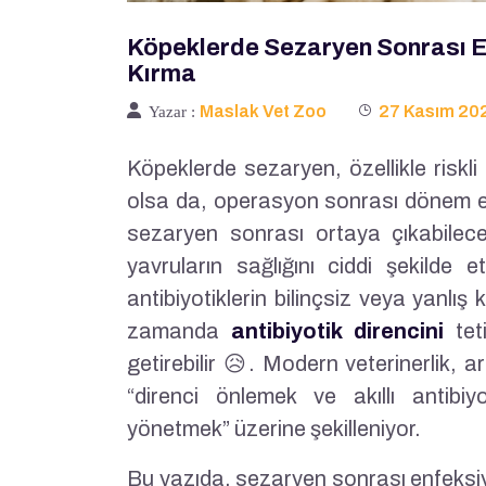
Köpeklerde Sezaryen Sonrası Enf
Kırma
Maslak Vet Zoo
27 Kasım 20
Yazar :
Köpeklerde sezaryen, özellikle riskli
olsa da, operasyon sonrası dönem en 
sezaryen sonrası ortaya çıkabile
yavruların sağlığını ciddi şekilde 
antibiyotiklerin bilinçsiz veya yanlış
zamanda
antibiyotik direncini
tet
getirebilir 😥. Modern veterinerlik, 
“direnci önlemek ve akıllı antibiyo
yönetmek” üzerine şekilleniyor.
Bu yazıda, sezaryen sonrası enfeksiyon