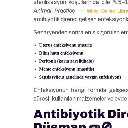
sterilizasyon koşullarında bile %5–
Animal Practice
—
Wiley Online Libr
antibiyotik direnci gelişen enfeksiyonl
Sezaryenden sonra en sık görülen enfe
Uterus enfeksiyonu (metrit)
Dikiş hattı enfeksiyonu
Peritonit (karın zarı iltihabı)
Meme enfeksiyonu (mastitis)
Sepsis (vücut genelinde yaygın enfeksiyon)
Enfeksiyonun hangi formda gelişece
süresi, kullanılan malzemeler ve evde b
Antibiyotik Dir
Düşman 🧫🚫