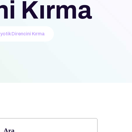
ni Kırma
yotik Direncini Kırma
Ara