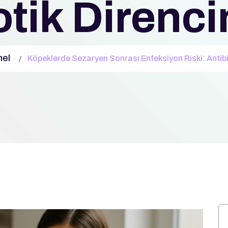
otik Direnci
el
Köpeklerde Sezaryen Sonrası Enfeksiyon Riski: Antibi