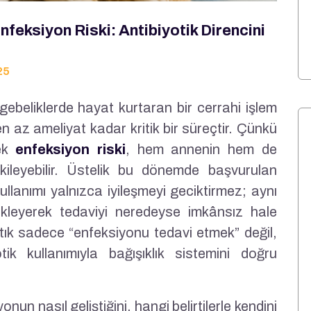
eksiyon Riski: Antibiyotik Direncini
25
 gebeliklerde hayat kurtaran bir cerrahi işlem
az ameliyat kadar kritik bir süreçtir. Çünkü
cek
enfeksiyon riski
, hem annenin hem de
etkileyebilir. Üstelik bu dönemde başvurulan
 kullanımı yalnızca iyileşmeyi geciktirmez; aynı
ikleyerek tedaviyi neredeyse imkânsız hale
artık sadece “enfeksiyonu tedavi etmek” değil,
tik kullanımıyla bağışıklık sistemini doğru
un nasıl geliştiğini, hangi belirtilerle kendini