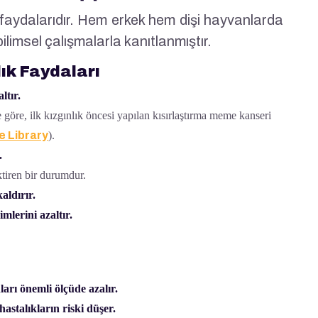
 faydalarıdır. Hem erkek hem dişi hayvanlarda
 bilimsel çalışmalarla kanıtlanmıştır.
ık Faydaları
ltır.
e göre, ilk kızgınlık öncesi yapılan kısırlaştırma meme kanseri
e Library
).
.
ktiren bir durumdur.
aldırır.
mlerini azaltır.
arı önemli ölçüde azalır.
astalıkların riski düşer.