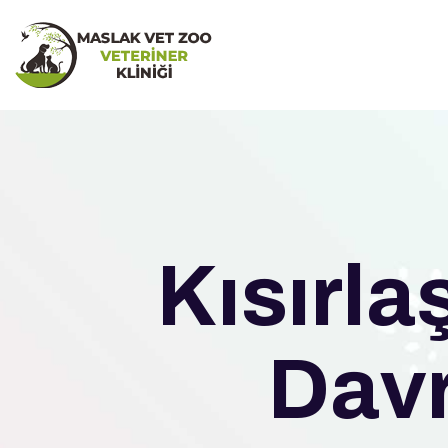
Kısırla
Davr