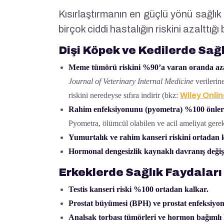
Kısırlaştırmanın en güçlü yönü sağlık
birçok ciddi hastalığın riskini azalttığı
Dişi Köpek ve Kedilerde Sağl
Meme tümörü riskini %90’a varan oranda aza
Journal of Veterinary Internal Medicine
verilerin
riskini neredeyse sıfıra indirir (bkz:
Wiley Onlin
Rahim enfeksiyonunu (pyometra) %100 önler
Pyometra, ölümcül olabilen ve acil ameliyat gere
Yumurtalık ve rahim kanseri riskini ortadan k
Hormonal dengesizlik kaynaklı davranış değişi
Erkeklerde Sağlık Faydaları
Testis kanseri riski %100 ortadan kalkar.
Prostat büyümesi (BPH) ve prostat enfeksiyonl
Analsak torbası tümörleri ve hormon bağımlı h