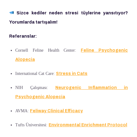
Sizce kediler neden stresi tüylerine yansıtıyor?
Yorumlarda tartışalım!
Referanslar:
Cornell Feline Health Center:
Feline Psychogenic
Alopecia
International Cat Care:
Stress in Cats
NIH Çalışması:
Neurogenic Inflammation in
Psychogenic Alopecia
AVMA:
Feliway Clinical Efficacy
Tufts Üniversitesi:
Environmental Enrichment Protocol