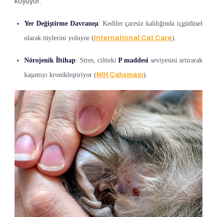
koyuyor:
Yer Değiştirme Davranışı
: Kediler çaresiz kaldığında içgüdüsel
olarak tüylerini yoluyor (
International Cat Care
).
Nörojenik İltihap
: Stres, ciltteki
P maddesi
seviyesini artırarak
kaşıntıyı kronikleştiriyor (
NIH Çalışması
).