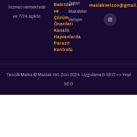
Galeri
Belirtileri
maslakvetzoo@gmail
hizmet vermektedir
ve
Makaleler
ve 7/24 açıktır.
Çözüm
İletişim
Önerileri
Kanatlı
Hayvanlarda
Parazit
Kontrolü
Tescilli Marka © Maslak Vet Zoo 2024. Uygulama & SEO => Yeşil
SEO