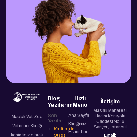
Blog
Hızlı
İletişim
Yazılarımız
Menü
Maslak Mahallesi
Son
Ana Sayfa
Hadım Koruyolu
Maslak Vet Zoo
Yazılar
Caddesi No: 6
Kliniğimiz
Veteriner Kliniği
Sarıyer / İstanbul
Kedilerde
Hizmetler
kesintisiz olarak
Stres
Email: