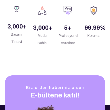
3,000
+
3,000
+
5
+
99.99
%
Başarılı
Mutlu
Profesyonel
Koruma
Tedavi
Sahip
Veteriner
Bizlerden haberiniz olsun
E-bültene katıl!