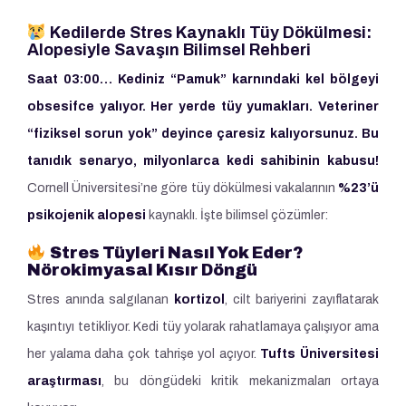
Kedilerde Stres Kaynaklı Tüy Dökülmesi:
Alopesiyle Savaşın Bilimsel Rehberi
Saat 03:00… Kediniz “Pamuk” karnındaki kel bölgeyi
obsesifce yalıyor. Her yerde tüy yumakları. Veteriner
“fiziksel sorun yok” deyince çaresiz kalıyorsunuz. Bu
tanıdık senaryo, milyonlarca kedi sahibinin kabusu!
Cornell Üniversitesi’ne göre tüy dökülmesi vakalarının
%23’ü
psikojenik alopesi
kaynaklı. İşte bilimsel çözümler:
Stres Tüyleri Nasıl Yok Eder?
Nörokimyasal Kısır Döngü
Stres anında salgılanan
kortizol
, cilt bariyerini zayıflatarak
kaşıntıyı tetikliyor. Kedi tüy yolarak rahatlamaya çalışıyor ama
her yalama daha çok tahrişe yol açıyor.
Tufts Üniversitesi
araştırması
, bu döngüdeki kritik mekanizmaları ortaya