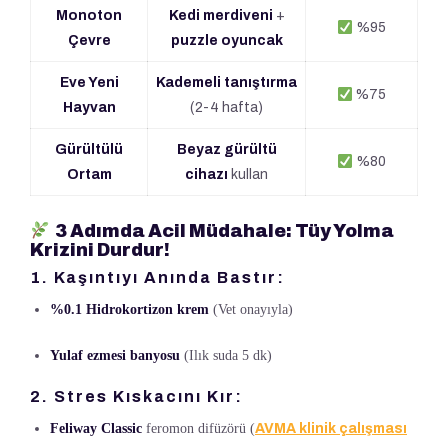
Monoton
Kedi merdiveni
+
%95
Çevre
puzzle oyuncak
Eve Yeni
Kademeli tanıştırma
%75
Hayvan
(2-4 hafta)
Gürültülü
Beyaz gürültü
%80
Ortam
cihazı
kullan
3 Adımda Acil Müdahale: Tüy Yolma
Krizini Durdur!
1. Kaşıntıyı Anında Bastır:
%0.1 Hidrokortizon krem
(Vet onayıyla)
Yulaf ezmesi banyosu
(Ilık suda 5 dk)
2. Stres Kıskacını Kır:
Feliway Classic
feromon difüzörü (
AVMA klinik çalışması