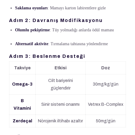
Saklama oyunları
: Mamayı karton labirentlere gizle
Adım 2: Davranış Modifikasyonu
Olumlu pekiştirme
: Tüy yolmadığı anlarda ödül maması
Alternatif aktivite
: Tırmalama tahtasına yönlendirme
Adım 3: Beslenme Desteği
Takviye
Etkisi
Doz
Cilt bariyerini
Omega-3
30mg/kg/gün
güçlendirir
B
Sinir sistemi onarımı
Vetrex B-Complex
Vitamini
Zerdeçal
Nörojenik iltihabı azaltır
50mg/gün