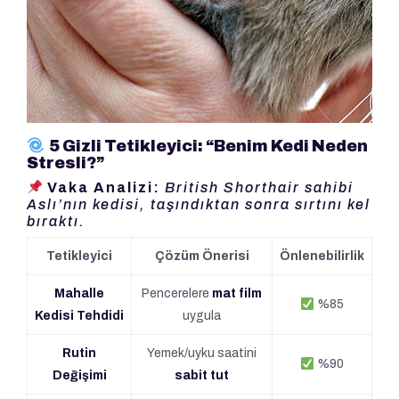
5 Gizli Tetikleyici: “Benim Kedi Neden
Stresli?”
Vaka Analizi:
British Shorthair sahibi
Aslı’nın kedisi, taşındıktan sonra sırtını kel
bıraktı.
Tetikleyici
Çözüm Önerisi
Önlenebilirlik
Mahalle
Pencerelere
mat film
%85
Kedisi Tehdidi
uygula
Rutin
Yemek/uyku saatini
%90
Değişimi
sabit tut