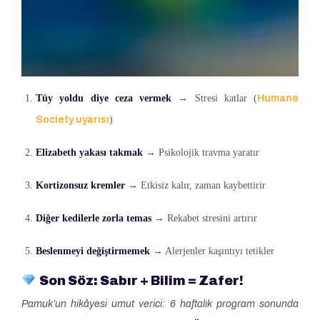
Tüy yoldu diye ceza vermek
→ Stresi katlar (
Humane
Society uyarısı
)
Elizabeth yakası takmak
→ Psikolojik travma yaratır
Kortizonsuz kremler
→ Etkisiz kalır, zaman kaybettirir
Diğer kedilerle zorla temas
→ Rekabet stresini artırır
Beslenmeyi değiştirmemek
→ Alerjenler kaşıntıyı tetikler
Son Söz: Sabır + Bilim = Zafer!
Pamuk’un hikâyesi umut verici: 6 haftalık program sonunda