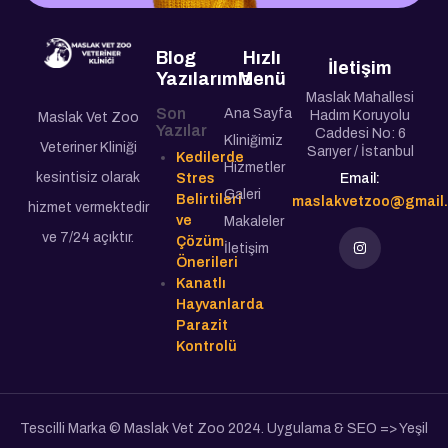
Blog
Hızlı
İletişim
Yazılarımız
Menü
Maslak Mahallesi
Son
Ana Sayfa
Hadım Koruyolu
Maslak Vet Zoo
Yazılar
Caddesi No: 6
Kliniğimiz
Veteriner Kliniği
Sarıyer / İstanbul
Kedilerde
Hizmetler
kesintisiz olarak
Stres
Email:
Galeri
Belirtileri
maslakvetzoo@gmail
hizmet vermektedir
ve
Makaleler
ve 7/24 açıktır.
Çözüm
İletişim
Önerileri
Kanatlı
Hayvanlarda
Parazit
Kontrolü
Tescilli Marka © Maslak Vet Zoo 2024. Uygulama & SEO => Yeşil