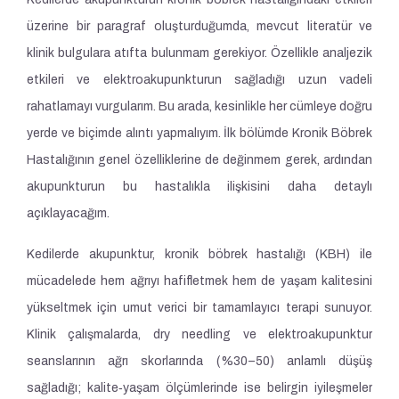
üzerine bir paragraf oluşturduğumda, mevcut literatür ve
klinik bulgulara atıfta bulunmam gerekiyor. Özellikle analjezik
etkileri ve elektroakupunkturun sağladığı uzun vadeli
rahatlamayı vurgularım. Bu arada, kesinlikle her cümleye doğru
yerde ve biçimde alıntı yapmalıyım. İlk bölümde Kronik Böbrek
Hastalığının genel özelliklerine de değinmem gerek, ardından
akupunkturun bu hastalıkla ilişkisini daha detaylı
açıklayacağım.
Kedilerde akupunktur, kronik böbrek hastalığı (KBH) ile
mücadelede hem ağrıyı hafifletmek hem de yaşam kalitesini
yükseltmek için umut verici bir tamamlayıcı terapi sunuyor.
Klinik çalışmalarda, dry needling ve elektroakupunktur
seanslarının ağrı skorlarında (%30–50) anlamlı düşüş
sağladığı; kalite‑yaşam ölçümlerinde ise belirgin iyileşmeler