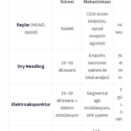
Süresi
Mekanizması
COX enzim
inhibitörü,
İlaçlar
(NSAID,
Hızlı ağ
Sürekli
opioid
opio­id)
kesici e
reseptör
agonisti
Endorfin,
Böbre
15–30
serotonin
dostu
Dry Needling
dk/seans
salınımı ile
minima
lokal analjezi
invazi
Daha
15–30
Segmental
güçlü 
dk/seans +
ağrı
Elektroakupunktur
uzun
elektro
modülasyonu,
süreli
stimülasyon
sinir uyarımı
rahatla