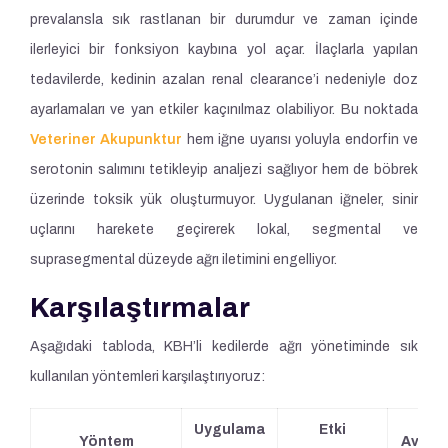
prevalansla sık rastlanan bir durumdur ve zaman içinde
ilerleyici bir fonksiyon kaybına yol açar. İlaçlarla yapılan
tedavilerde, kedinin azalan renal clearance’i nedeniyle doz
ayarlamaları ve yan etkiler kaçınılmaz olabiliyor. Bu noktada
Veteriner Akupunktur
hem iğne uyarısı yoluyla endorfin ve
serotonin salımını tetikleyip analjezi sağlıyor hem de böbrek
üzerinde toksik yük oluşturmuyor. Uygulanan iğneler, sinir
uçlarını harekete geçirerek lokal, segmental ve
suprasegmental düzeyde ağrı iletimini engelliyor.
Karşılaştırmalar
Aşağıdaki tabloda, KBH’li kedilerde ağrı yönetiminde sık
kullanılan yöntemleri karşılaştırıyoruz:
Uygulama
Etki
Yöntem
Avanta