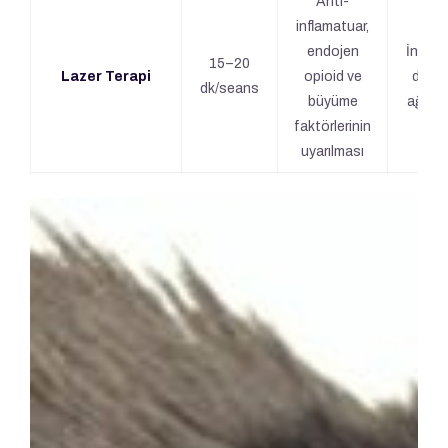
Anti-
inflamatuar,
endojen
İnvasi
15–20
Lazer Terapi
opioid ve
değil,
dk/seans
büyüme
ağrısı
faktörlerinin
uyarılması